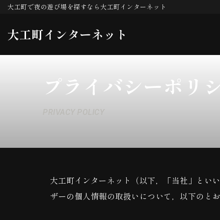
大工町で夜の遊び場を探すなら大工町インターネット
コ
大工町インターネット
ン
テ
ン
プライバシーポリ
ツ
へ
PRIVACY POLICY
ス
キ
ッ
プ
大工町インターネット（以下，「当社」といい
ザーの個人情報の取扱いについて，以下のと